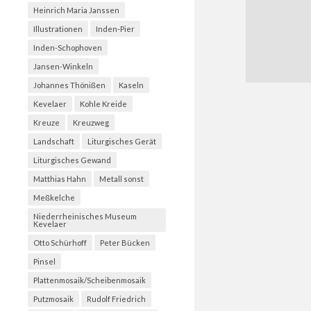
Heinrich Maria Janssen
Illustrationen
Inden-Pier
Inden-Schophoven
Jansen-Winkeln
Johannes Thönißen
Kaseln
Kevelaer
Kohle Kreide
Kreuze
Kreuzweg
Landschaft
Liturgisches Gerät
Liturgisches Gewand
Matthias Hahn
Metall sonst
Meßkelche
Niederrheinisches Museum
Kevelaer
Otto Schürhoff
Peter Bücken
Pinsel
Plattenmosaik/Scheibenmosaik
Putzmosaik
Rudolf Friedrich