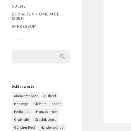
SUCHE
ZUR ALTEN HOMEPAGE
(2001)
IMPRESSUM
Schlagwörter
Andachtsbilder
Ausland
Behänge
Bleistift
Feder
Fettkreide
Franz Schröer
Grabmale
Graphik sonst
Günther Reul
Handeinbände