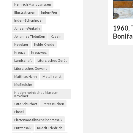
Heinrich Maria Janssen
Illustrationen
Inden-Pier
Inden-Schophoven
1960, 
Jansen-Winkeln
Bonifa
Johannes Thönißen
Kaseln
Kevelaer
Kohle Kreide
Kreuze
Kreuzweg
Landschaft
Liturgisches Gerät
Liturgisches Gewand
Matthias Hahn
Metall sonst
Meßkelche
Niederrheinisches Museum
Kevelaer
Otto Schürhoff
Peter Bücken
Pinsel
Plattenmosaik/Scheibenmosaik
Putzmosaik
Rudolf Friedrich