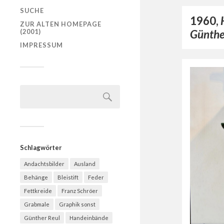
SUCHE
1960,
ZUR ALTEN HOMEPAGE
Günthe
(2001)
IMPRESSUM
Schlagwörter
Andachtsbilder
Ausland
Behänge
Bleistift
Feder
Fettkreide
Franz Schröer
Grabmale
Graphik sonst
Günther Reul
Handeinbände