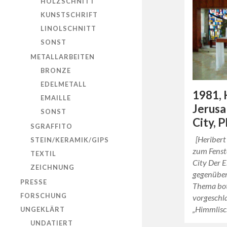
HOLZSCHNITT
KUNSTSCHRIFT
LINOLSCHNITT
SONST
METALLARBEITEN
BRONZE
EDELMETALL
1981,
EMAILLE
Jerusa
SONST
City, P
SGRAFFITO
[Heriber
STEIN/KERAMIK/GIPS
zum Fenst
TEXTIL
City Der E
ZEICHNUNG
gegenüberl
PRESSE
Thema bot
FORSCHUNG
vorgeschl
„Himmlis
UNGEKLÄRT
UNDATIERT