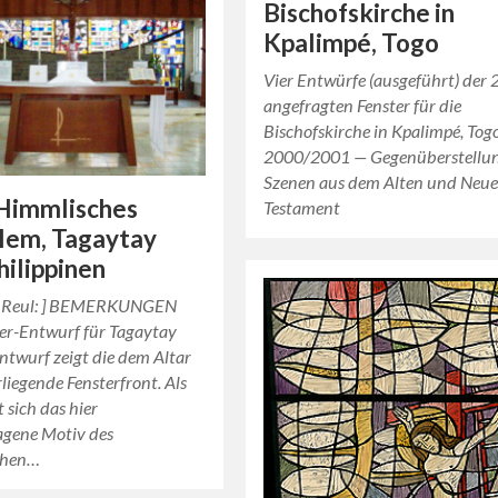
Bischofskirche in
Kpalimpé, Togo
Vier Entwürfe (ausgeführt) der 
angefragten Fenster für die
Bischofskirche in Kpalimpé, Togo
2000/2001 — Gegenüberstellu
Szenen aus dem Alten und Neu
 Himmlisches
Testament
lem, Tagaytay
hilippinen
t Reul: ] BEMERKUNGEN
er-Entwurf für Tagaytay
ntwurf zeigt die dem Altar
iegende Fensterfront. Als
 sich das hier
agene Motiv des
chen…