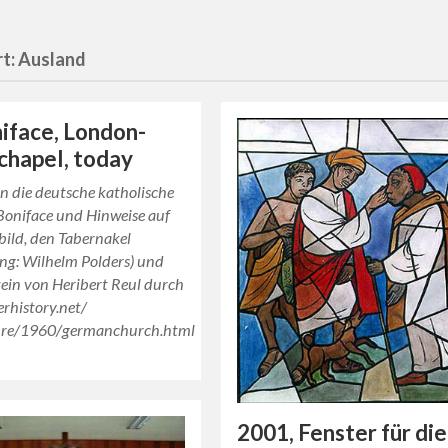
t:
Ausland
niface, London-
hapel, today
in die deutsche katholische
 Boniface und Hinweise auf
ild, den Tabernakel
ng: Wilhelm Polders) und
tein von Heribert Reul durch
rhistory.net/
ture/1960/germanchurch.html
2001, Fenster für die