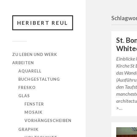
Schlagwor
HERIBERT REUL
St. Bo
Whitec
ZU LEBEN UND WERK
Einblicke 
ARBEITEN
Kirche St
AQUARELL
das Wandb
BUCHGESTALTUNG
(Ausführu
den Taufs
FRESKO
mancheste
GLAS
architec
FENSTER
>…
MOSAIK
VORHÄNGESCHEIBEN
GRAPHIK