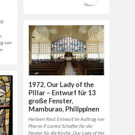
28
,
ng von
en
1972, Our Lady of the
Pillar – Entwurf für 13
große Fenster,
Mamburao, Philippinen
Heribert Reul: Entwurf im Auftrag von
Pfarrer P. Lorenz Schaffer für die
Fenster für die Kirche „Our Lady of the