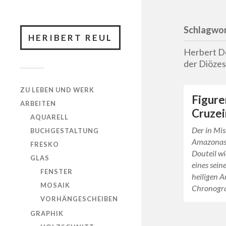
Schlagwor
HERIBERT REUL
Herbert Do
der Diözes
ZU LEBEN UND WERK
Figure
ARBEITEN
Cruzei
AQUARELL
Der in Mi
BUCHGESTALTUNG
Amazonas 
FRESKO
Douteil w
GLAS
eines sei
FENSTER
heiligen 
MOSAIK
Chronogr
VORHÄNGESCHEIBEN
GRAPHIK