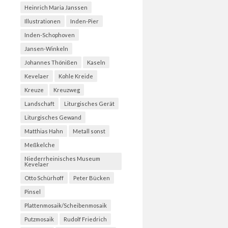
Heinrich Maria Janssen
Illustrationen
Inden-Pier
Inden-Schophoven
Jansen-Winkeln
Johannes Thönißen
Kaseln
Kevelaer
Kohle Kreide
Kreuze
Kreuzweg
Landschaft
Liturgisches Gerät
Liturgisches Gewand
Matthias Hahn
Metall sonst
Meßkelche
Niederrheinisches Museum
Kevelaer
Otto Schürhoff
Peter Bücken
Pinsel
Plattenmosaik/Scheibenmosaik
Putzmosaik
Rudolf Friedrich