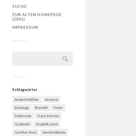
SUCHE
ZUR ALTEN HOMEPAGE
(2001)
IMPRESSUM
Schlagwörter
Andachtsbilder
Ausland
Behänge
Bleistift
Feder
Fettkreide
Franz Schröer
Grabmale
Graphik sonst
Günther Reul
Handeinbände