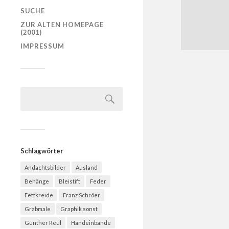
SUCHE
ZUR ALTEN HOMEPAGE
(2001)
IMPRESSUM
Schlagwörter
Andachtsbilder
Ausland
Behänge
Bleistift
Feder
Fettkreide
Franz Schröer
Grabmale
Graphik sonst
Günther Reul
Handeinbände