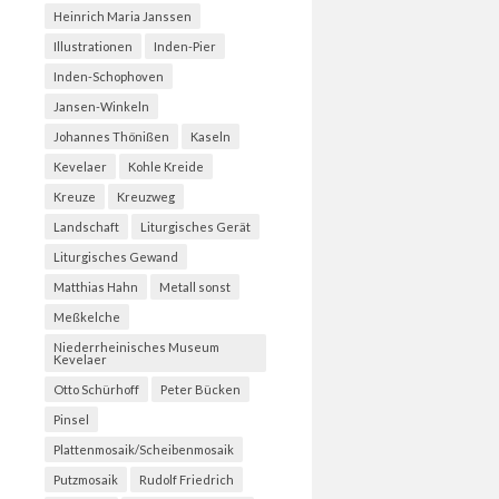
Heinrich Maria Janssen
Illustrationen
Inden-Pier
Inden-Schophoven
Jansen-Winkeln
Johannes Thönißen
Kaseln
Kevelaer
Kohle Kreide
Kreuze
Kreuzweg
Landschaft
Liturgisches Gerät
Liturgisches Gewand
Matthias Hahn
Metall sonst
Meßkelche
Niederrheinisches Museum
Kevelaer
Otto Schürhoff
Peter Bücken
Pinsel
Plattenmosaik/Scheibenmosaik
Putzmosaik
Rudolf Friedrich