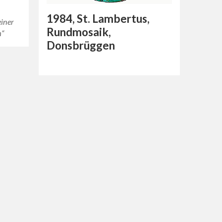
1984, St. Lambertus,
einer
Rundmosaik,
m“
Donsbrüggen