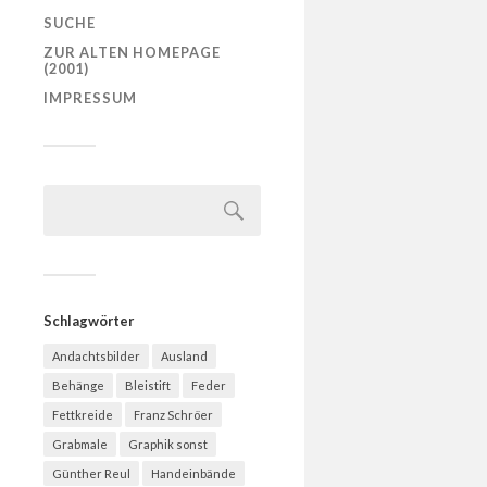
SUCHE
ZUR ALTEN HOMEPAGE
(2001)
IMPRESSUM
Schlagwörter
Andachtsbilder
Ausland
Behänge
Bleistift
Feder
Fettkreide
Franz Schröer
Grabmale
Graphik sonst
Günther Reul
Handeinbände