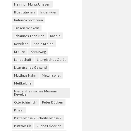
Heinrich Maria Janssen
Illustrationen
Inden-Pier
Inden-Schophoven
Jansen-Winkeln
Johannes Thönißen
Kaseln
Kevelaer
Kohle Kreide
Kreuze
Kreuzweg
Landschaft
Liturgisches Gerät
Liturgisches Gewand
Matthias Hahn
Metall sonst
Meßkelche
Niederrheinisches Museum
Kevelaer
Otto Schürhoff
Peter Bücken
Pinsel
Plattenmosaik/Scheibenmosaik
Putzmosaik
Rudolf Friedrich