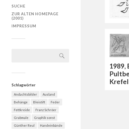
SUCHE
ZUR ALTEN HOMEPAGE
(2001)
IMPRESSUM
1989, 
Pultbe
Krefe
Schlagwörter
Andachtsbilder
Ausland
Behänge
Bleistift
Feder
Fettkreide
Franz Schröer
Grabmale
Graphik sonst
Günther Reul
Handeinbände