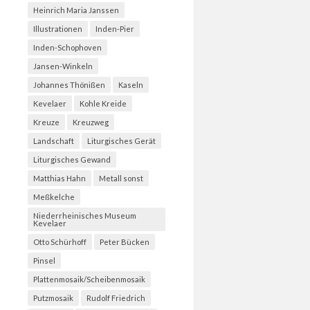
Heinrich Maria Janssen
Illustrationen
Inden-Pier
Inden-Schophoven
Jansen-Winkeln
Johannes Thönißen
Kaseln
Kevelaer
Kohle Kreide
Kreuze
Kreuzweg
Landschaft
Liturgisches Gerät
Liturgisches Gewand
Matthias Hahn
Metall sonst
Meßkelche
Niederrheinisches Museum
Kevelaer
Otto Schürhoff
Peter Bücken
Pinsel
Plattenmosaik/Scheibenmosaik
Putzmosaik
Rudolf Friedrich