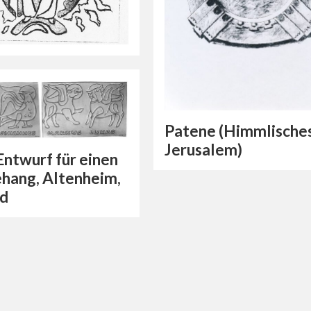
Patene (Himmlische
Jerusalem)
Entwurf für einen
hang, Altenheim,
ld