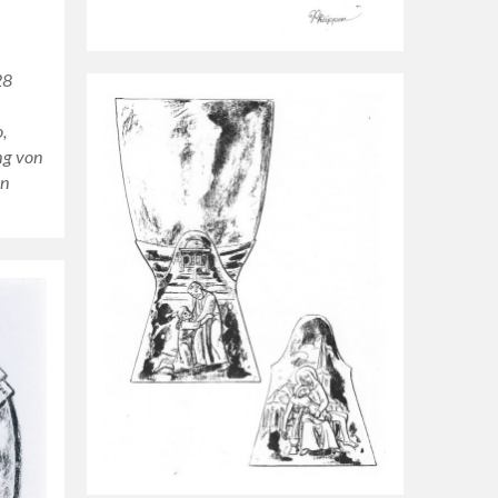
28
,
ng von
en